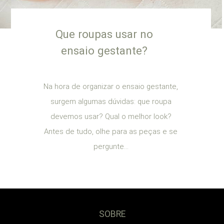
Que roupas usar no
ensaio gestante?
Na hora de organizar o ensaio gestante,
surgem algumas dúvidas: que roupa
devemos usar? Qual o melhor look?
Antes de tudo, olhe para as peças e se
pergunte...
SOBRE