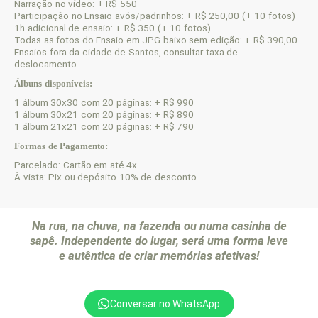
Narração no vídeo: + R$ 550
Participação no Ensaio avós/padrinhos: + R$ 250,00 (+ 10 fotos)
1h adicional de ensaio: + R$ 350 (+ 10 fotos)
Todas as fotos do Ensaio em JPG baixo sem edição: + R$ 390,00
Ensaios fora da cidade de Santos, consultar taxa de
deslocamento.
Álbuns disponíveis:
1 álbum 30x30 com 20 páginas: + R$ 990
1 álbum 30x21 com 20 páginas: + R$ 890
1 álbum 21x21 com 20 páginas: + R$ 790
Formas de Pagamento:
Parcelado: Cartão em até 4x
À vista: Pix ou depósito 10% de desconto
Na rua, na chuva, na
fazenda ou numa
casinha de
sapê.
Independente do lugar,
será uma forma leve
e
autêntica de criar
memórias afetivas!
Conversar no WhatsApp