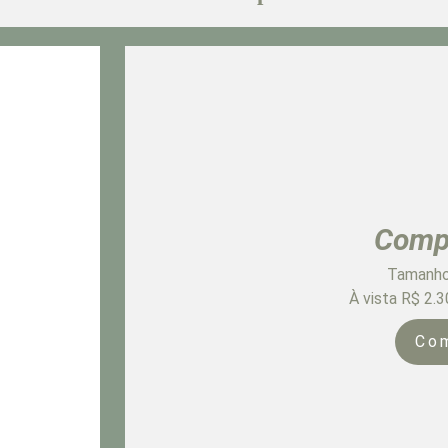
Comp
Tamanho
À vista R$ 2.
Co