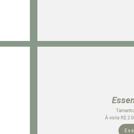
Essen
Tamanho
À vista R$ 2.
Ess