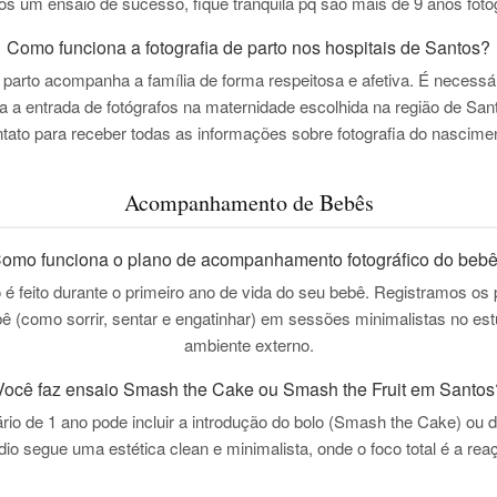
os um ensaio de sucesso, fique tranquila pq são mais de 9 anos fot
Como funciona a fotografia de parto nos hospitais de Santos?
 parto acompanha a família de forma respeitosa e afetiva. É necessár
a a entrada de fotógrafos na maternidade escolhida na região de Sa
tato para receber todas as informações sobre fotografia do nascime
Acompanhamento de Bebês
omo funciona o plano de acompanhamento fotográfico do beb
feito durante o primeiro ano de vida do seu bebê. Registramos os 
 (como sorrir, sentar e engatinhar) em sessões minimalistas no es
ambiente externo.
Você faz ensaio Smash the Cake ou Smash the Fruit em Santos
rio de 1 ano pode incluir a introdução do bolo (Smash the Cake) ou de
údio segue uma
estética clean e minimalista
, onde o foco total é a r