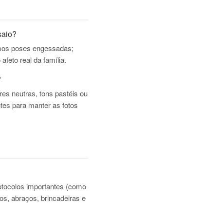
saio?
amos poses engessadas;
feto real da família.
?
es neutras, tons pastéis ou
tes para manter as fotos
rotocolos importantes (como
s, abraços, brincadeiras e