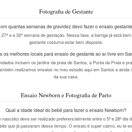
Fotografia de Gestante
om quantas semanas de gravidez devo fazer o ensaio gestant
a
27ª e a 32ª semana de gestação
. Nessa fase, a barriga já está bem 
gestante costuma estar bem disposta.
s os melhores locais para ensaio de gestante ao ar livre em Sa
endados incluem os
jardins da praia de Santos, a Ponta da Praia
e pra
Também realizamos ensaios no meu estúdio aqui em Santos e ainda n
da sua casa.
Ensaio Newborn e Fotografia de Parto
Qual a idade ideal do bebê para fazer o ensaio Newborn?
nascido) deve ser realizado preferencialmente entre o
5º e 28º dia 
bês que já passaram desse tempo. O ensaio é super calmo, eu te exp