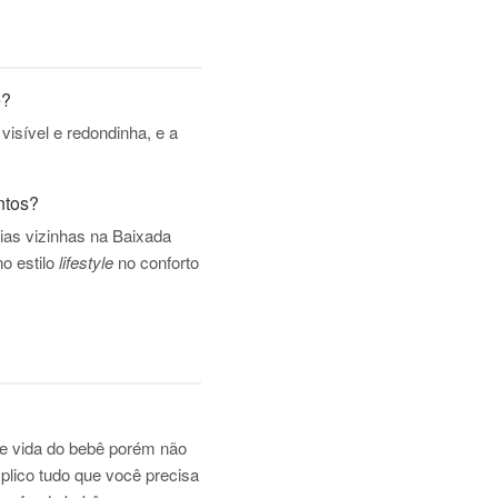
e?
visível e redondinha, e a
ntos?
ias vizinhas na Baixada
o estilo
lifestyle
no conforto
de vida do bebê
porém não
lico tudo que você precisa