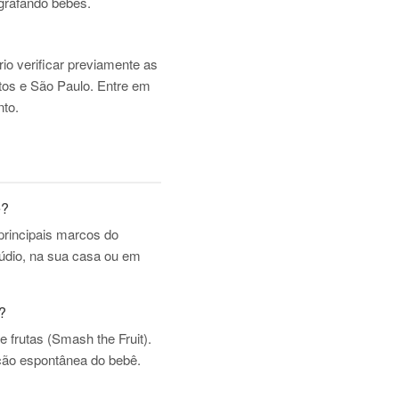
ografando bebês.
io verificar previamente as
ntos e São Paulo. Entre em
nto.
ê?
principais marcos do
túdio, na sua casa ou em
?
 frutas (Smash the Fruit).
eação espontânea do bebê.