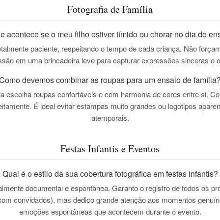
Fotografia de Família
e acontece se o meu filho estiver tímido ou chorar no dia do en
totalmente paciente, respeitando o tempo de cada criança. Não forç
ão em uma brincadeira leve para capturar expressões sinceras e o a
Como devemos combinar as roupas para um ensaio de família
 escolha roupas confortáveis e com harmonia de cores entre si. Cor
eitamente. É ideal evitar estampas muito grandes ou logotipos aparen
atemporais.
Festas Infantis e Eventos
Qual é o estilo da sua cobertura fotográfica em festas infantis?
ialmente
documental e espontânea
. Garanto o registro de todos os p
 com convidados), mas dedico grande atenção aos momentos genuíno
emoções espontâneas que acontecem durante o evento.