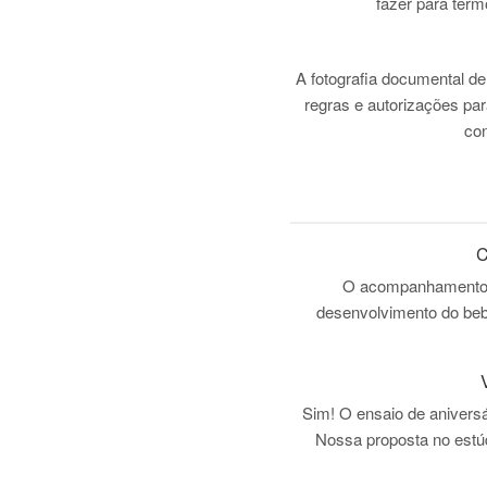
fazer para term
A fotografia documental de
regras e autorizações par
con
C
O acompanhamento é 
desenvolvimento do bebê
Sim! O ensaio de aniversá
Nossa proposta no est