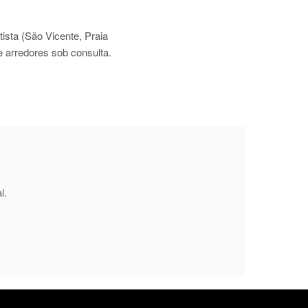
tista
(São Vicente, Praia
e arredores sob consulta.
l.