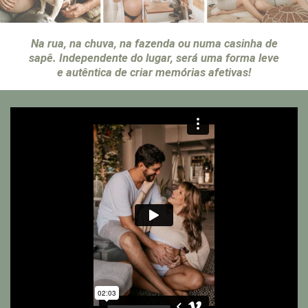
Na rua, na chuva, na
fazenda ou numa
casinha de
sapê.
Independente do lugar,
será uma forma leve
e
autêntica de criar
memórias afetivas!