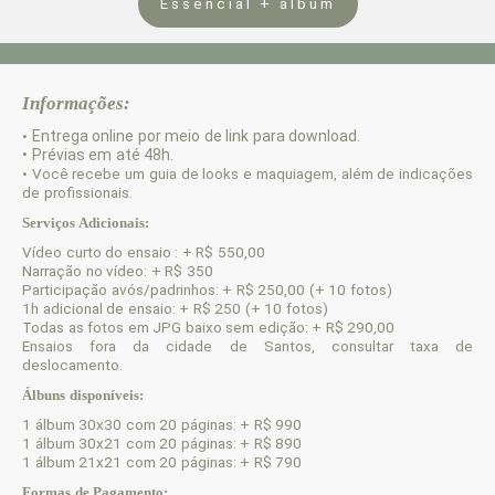
Essencial + álbum
Informações:
Entrega online por meio de link para download.
•
• Prévias em até 48h.
• Você recebe um guia de looks e maquiagem, além de indicações
de profissionais.
Serviços Adicionais:
Vídeo curto do ensaio : + R$ 550,00
Narração no vídeo: + R$ 350
Participação avós/padrinhos: + R$ 250,00 (+ 10 fotos)
1h adicional de ensaio: + R$ 250 (+ 10 fotos)
Todas as fotos em JPG baixo sem edição: + R$ 290,00
Ensaios fora da cidade de Santos, consultar taxa de
deslocamento.
Álbuns disponíveis:
1 álbum 30x30 com 20 páginas: + R$ 990
1 álbum 30x21 com 20 páginas: + R$ 890
1 álbum 21x21 com 20 páginas: + R$ 790
Formas de Pagamento: