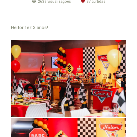
2639
visualizações
37
curtidas
Heitor fez 3 anos!