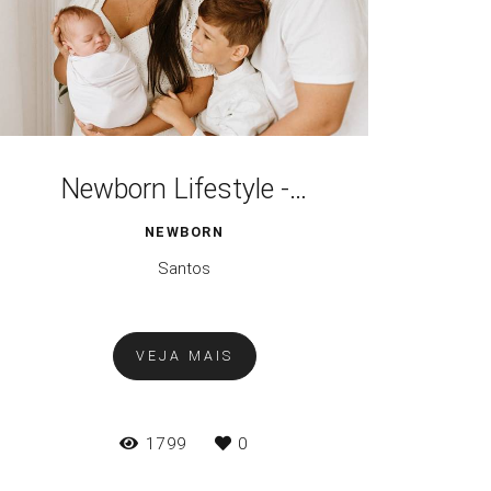
Newborn Lifestyle - Estúdio Santos/SP
NEWBORN
Santos
VEJA MAIS
1799
0