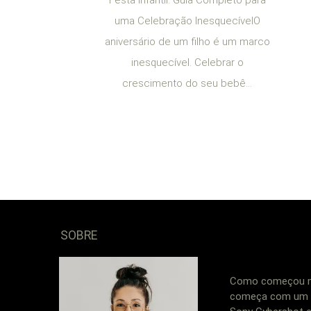
uma Celebração InesquecívelO
aniversário de um filho é um marco
inesquecível. Celebrar o
crescimento do seu bebê...
SOBRE
Como começou min
começa com um s