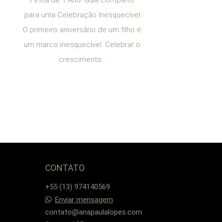
para uma Celebração Inesquecível
O primeiro aniversário de um filho é
um marco inesquecível. Celebrar o
crescimento...
CONTATO
+55 (13) 974140569
Enviar mensagem
contato@anapaulalopes.com