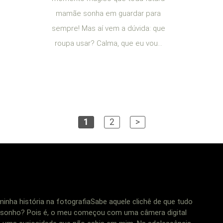
mamãe sonha em guardar para
sempre! Mas aí vem a dúvida: que
roupa usar? Calma, que eu vou...
1
2
>
ha história na fotografiaSabe aquele clichê de que tudo
onho? Pois é, o meu começou com uma câmera digital