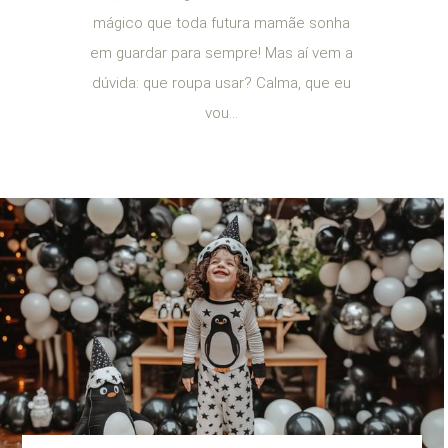
mágico que toda futura mamãe sonha
em guardar para sempre! Mas aí vem a
dúvida: que roupa usar? Calma, que eu
vou...