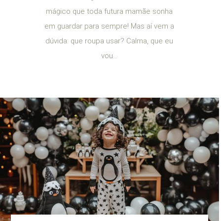
mágico que toda futura mamãe sonha
em guardar para sempre! Mas aí vem a
dúvida: que roupa usar? Calma, que eu
vou...