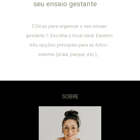
seu ensaio gestante
5 Dicas para organizar o seu ensaio
gestante:1- Escolha o local ideal: Existem
três opções principais para as fotos -
externo (praia, parque, etc.),...
SOBRE