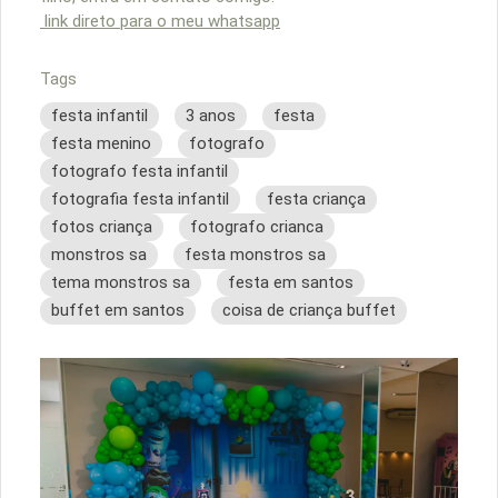
link direto para o meu whatsapp
Tags
festa infantil
3 anos
festa
festa menino
fotografo
fotografo festa infantil
fotografia festa infantil
festa criança
fotos criança
fotografo crianca
monstros sa
festa monstros sa
tema monstros sa
festa em santos
buffet em santos
coisa de criança buffet