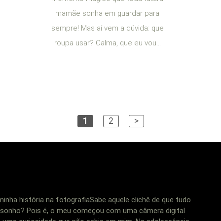
mamãe sonha em guardar para
sempre! Mas aí vem a dúvida: que
roupa usar? Calma, que eu vou...
1
2
>
ha história na fotografiaSabe aquele clichê de que tudo
onho? Pois é, o meu começou com uma câmera digital