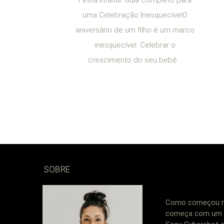
uma Celebração InesquecívelO
aniversário de um filho é um marco
inesquecível. Celebrar o
crescimento do seu bebê...
SOBRE
Como começou min
começa com um s