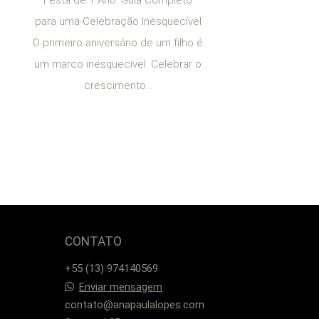
para uma Celebração Inesquecível
O primeiro aniversário de um filho é
um marco inesquecível. Celebrar o
crescimento...
CONTATO
+55 (13) 974140569
Enviar mensagem
contato@anapaulalopes.com