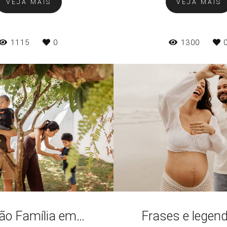
VEJA MAIS
VEJA MAIS
1115
0
1300
Sessão Família em Casa