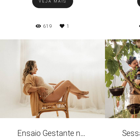
VEJA MAIS
619
1
Ensaio Gestante no Estúdio em Santos