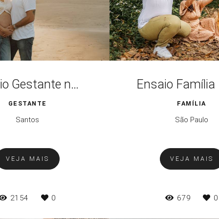
Ensaio Gestante na Praia em Santos
GESTANTE
FAMÍLIA
Santos
São Paulo
VEJA MAIS
VEJA MAIS
2154
0
679
0