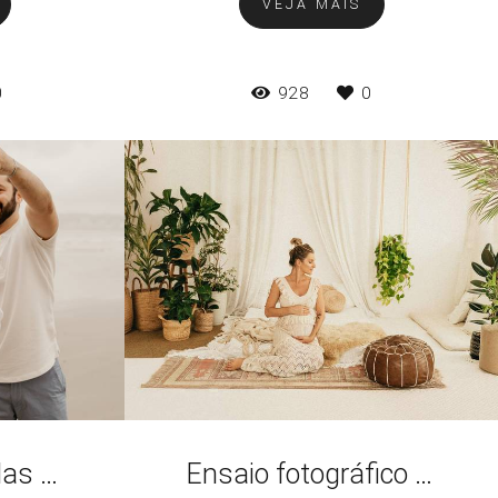
VEJA MAIS
0
928
0
Frases e legendas para fotos gestante
Ensaio fotográfico de gestante em Santos