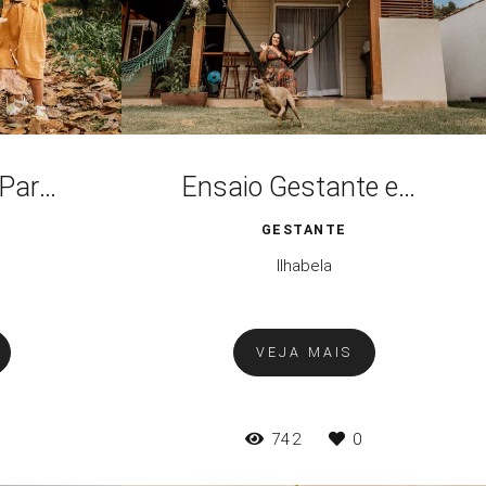
Ensaio Família Parque Burle Marx São Paulo
Ensaio Gestante em Casa
GESTANTE
Ilhabela
VEJA MAIS
742
0